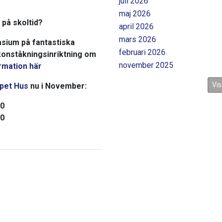
juli 2026
maj 2026
 på skoltid?
april 2026
mars 2026
asium på fantastiska
februari 2026
onståkningsinriktning om
november 2025
rmation här
Vis
pet Hus
nu i November:
00
30