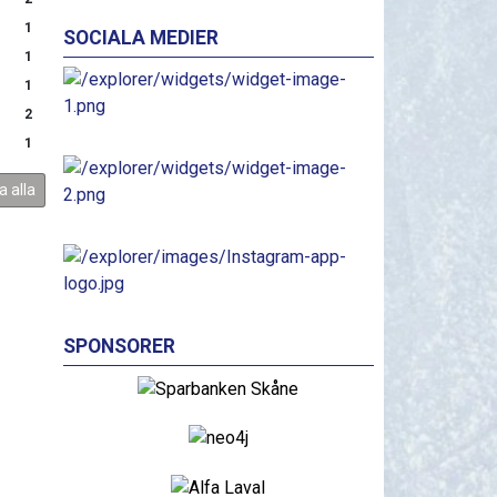
1
SOCIALA MEDIER
1
1
2
1
a alla
SPONSORER