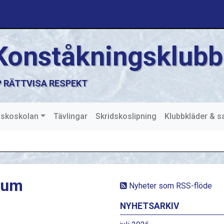
Konståkningsklubb
 RÄTTVISA RESPEKT
dskoskolan
Tävlingar
Skridskoslipning
Klubbkläder & 
ium
Nyheter som RSS-flöde
NYHETSARKIV