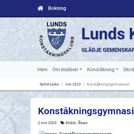
Bokning
Lunds 
GLÄDJE GEMENSKAP
Hem
Om klubben
Konståkning
Skri
Nyhetsarkiv
nov 2023
Konståkningsgymnasium
Konståkningsgymnas
2 nov 2023
Klubb, Åkare