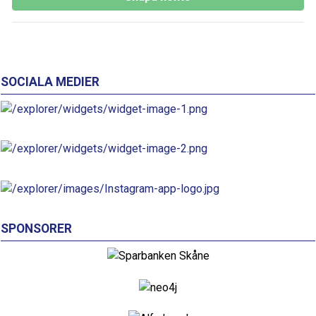
åkare/föräldrar/tränare:
Värdegrund
åkare: https://lundskk.kanslietonline.se/konstakning/akare/
akare/
SOCIALA MEDIER
Värdegrund
föräldrar: https://lundskk.kanslietonline.se/konstakning/for
Värdegrund
tränare: https://lundskk.kanslietonline.se/konstakning/tran
Behandling av personuppgifter
För att föreningen ska kunna bedriva sin verksamhet
SPONSORER
som medlemmarna önskar och krav inom
idrottsrörelsen behandlas personuppgifter nödvändiga
för olika ändamål kopplade till verksamheten på ett
säkert sätt i enlighet med vår Integritetspolicy och
GDPR.