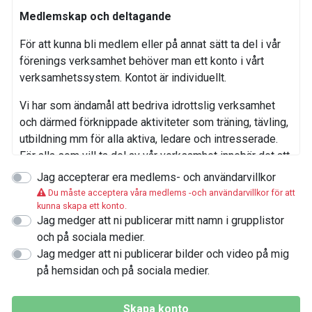
Medlemskap och deltagande
För att kunna bli medlem eller på annat sätt ta del i vår
förenings verksamhet behöver man ett konto i vårt
verksamhetssystem. Kontot är individuellt.
Vi har som ändamål att bedriva idrottslig verksamhet
och därmed förknippade aktiviteter som träning, tävling,
utbildning mm för alla aktiva, ledare och intresserade.
För alla som vill ta del av vår verksamhet innebär det att
ställa sig bakom och leva upp till vår värdegrund och
Jag accepterar era medlems- och användarvillkor
policys.
Du måste acceptera våra medlems -och användarvillkor för att
kunna skapa ett konto.
Uppförandekod och värdgrund
Jag medger att ni publicerar mitt namn i grupplistor
och på sociala medier.
Vi följer Svenska konståkningsförbundets
Jag medger att ni publicerar bilder och video på mig
uppförandekod. Du hittar den
på hemsidan och på sociala medier.
här: https://www.skatesweden.se/var-
verksamhet/forbundet/uppforandekod. I tillägg har vi i
Skapa konto
vår klubb dessutom specifika värdegrunder för