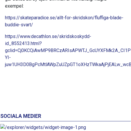
exempel:
https://skateparadice.se/allt-for-skridskon/fluffiga-blade-
buddie-svart/
https://www.decathlon.se/skridskoskydd-
id_8552413.html?
gclid=Cj0KCQiAwMP9BRCzARIsAPWTJ_GcUYXFMk2A_CI1P
YI-
juw1UH3D0BgPcMtlAWpZuUZpGT1oXHzTWkaAjPjEALw_wc
SOCIALA MEDIER