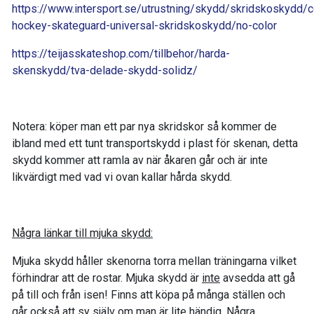
https://www.intersport.se/utrustning/skydd/skridskoskydd/
hockey-skateguard-universal-skridskoskydd/no-color
https://teijasskateshop.com/tillbehor/harda-
skenskydd/tva-delade-skydd-solidz/
Notera: köper man ett par nya skridskor så kommer de
ibland med ett tunt transportskydd i plast för skenan, detta
skydd kommer att ramla av när åkaren går och är inte
likvärdigt med vad vi ovan kallar hårda skydd.
Några länkar till mjuka skydd:
Mjuka skydd håller skenorna torra mellan träningarna vilket
förhindrar att de rostar. Mjuka skydd är
inte
avsedda att gå
på till och från isen! Finns att köpa på många ställen och
går också att sy själv om man är lite händig. Några