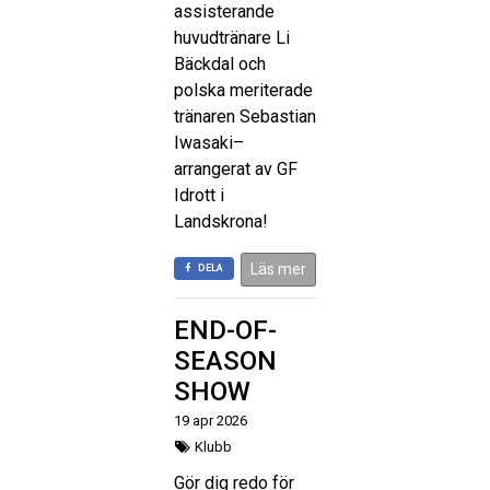
assisterande
huvudtränare Li
Bäckdal och
polska meriterade
tränaren Sebastian
Iwasaki–
arrangerat av GF
Idrott i
Landskrona!
Läs mer
DELA
END-OF-
SEASON
SHOW
19 apr 2026
Klubb
Gör dig redo för