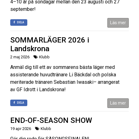
4–10 år på söndagar mellan den 23 augusti och 27
september!
Läs mer
DELA
SOMMARLÄGER 2026 i
Landskrona
2 maj 2026
Klubb
Anmäl dig till ett av sommarens bästa läger med
assisterande huvudtränare Li Bäckdal och polska
meriterade tränaren Sebastian Iwasaki– arrangerat
av GF Idrott i Landskrona!
Läs mer
DELA
END-OF-SEASON SHOW
19 apr 2026
Klubb
Gör dig redo för SÄSONGSFINALEN!