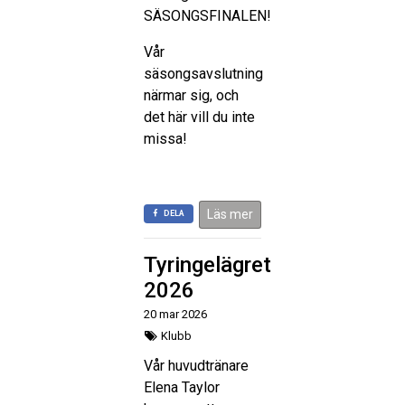
SÄSONGSFINALEN!
Vår
säsongsavslutning
närmar sig, och
det här vill du inte
missa!
Läs mer
DELA
Tyringelägret
2026
20 mar 2026
Klubb
Vår huvudtränare
Elena Taylor