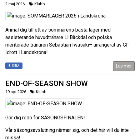
2 maj 2026
Klubb
Anmäl dig till ett av sommarens bästa läger med
assisterande huvudtränare Li Bäckdal och polska
meriterade tränaren Sebastian Iwasaki– arrangerat av GF
Idrott i Landskrona!
Läs mer
DELA
END-OF-SEASON SHOW
19 apr 2026
Klubb
Gör dig redo för SÄSONGSFINALEN!
Vår säsongsavslutning närmar sig, och det här vill du inte
missa!