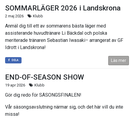
SOMMARLÄGER 2026 i Landskrona
2 maj 2026
Klubb
Anmäl dig till ett av sommarens bästa läger med
assisterande huvudtränare Li Bäckdal och polska
meriterade tränaren Sebastian Iwasaki– arrangerat av GF
Idrott i Landskrona!
Läs mer
DELA
END-OF-SEASON SHOW
19 apr 2026
Klubb
Gör dig redo för SÄSONGSFINALEN!
Vår säsongsavslutning närmar sig, och det här vill du inte
missa!