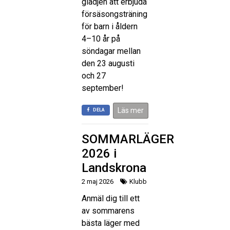
glädjen att erbjuda
försäsongsträning
för barn i åldern
4–10 år på
söndagar mellan
den 23 augusti
och 27
september!
Läs mer
DELA
SOMMARLÄGER
2026 i
Landskrona
2 maj 2026
Klubb
Anmäl dig till ett
av sommarens
bästa läger med